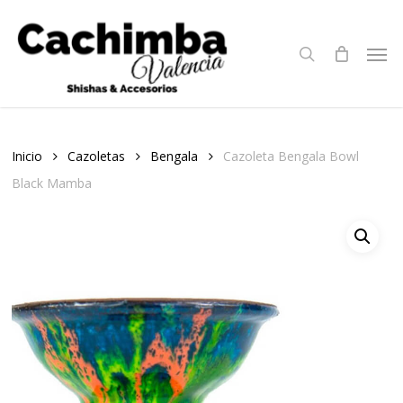
Skip
to
search
Men
main
content
Inicio
Cazoletas
Bengala
Cazoleta Bengala Bowl
Black Mamba