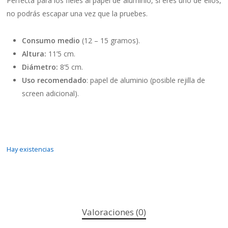
Perfecta para los fieles al papel de aluminio, si eres uno de ellos,
no podrás escapar una vez que la pruebes.
Consumo medio
(12 – 15 gramos).
Altura:
11’5 cm.
Diámetro:
8’5 cm.
Uso recomendado
: papel de aluminio (posible rejilla de
screen adicional).
Hay existencias
Valoraciones (0)