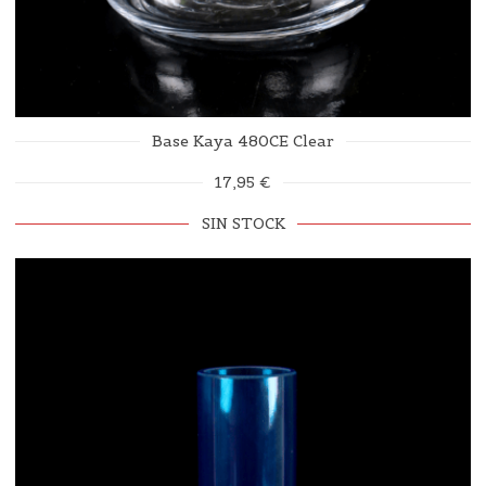
Base Kaya 480CE Clear
17,95 €
SIN STOCK