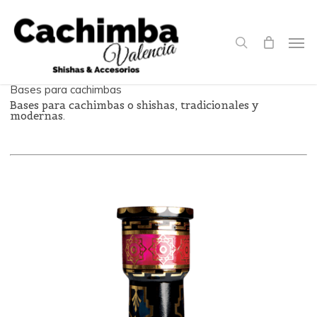
Skip
to
search
Men
main
content
Bases para cachimbas
Bases para cachimbas o shishas, tradicionales y
modernas.