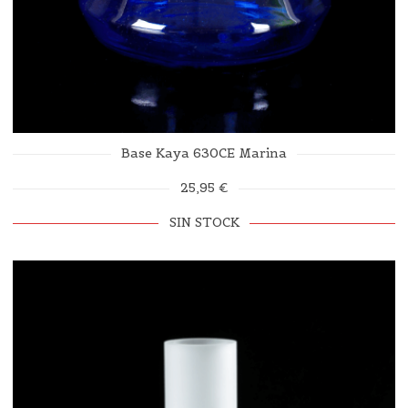
Base Kaya 630CE Marina
25,95 €
SIN STOCK