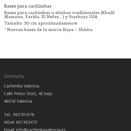
Bases para cachimbas
Bases para cachimbas o shishas tradicionales (Khalil
Mamoon, Farida, El Nefes,…) y Starbuzz USA.
Tamaño: 30 cm aproximadamente.
* Nuevas bases de la marca Kaya – Shisha
Contacto
Cachimba Valencia
Calle Pintor Stolz, 40 bajo
46018 Valencia
Tel.- 963701678
Móvil: 601303473
Email: info@cachimbavalencia.es