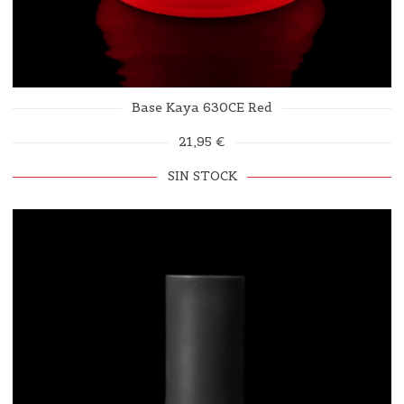
Base Kaya 630CE Red
21,95 €
SIN STOCK