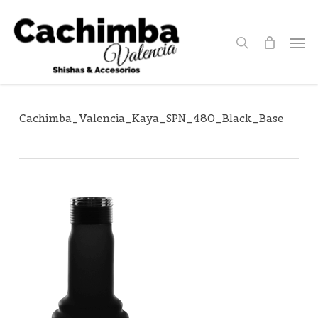
Skip
to
search
Men
main
content
Cachimba_Valencia_Kaya_SPN_480_Black_Base