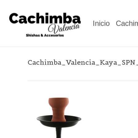
Skip
to
main
Inicio
Cachi
content
Cachimba_Valencia_Kaya_SPN_