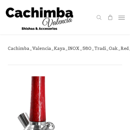
Skip
to
search
Men
main
content
Cachimba_Valencia_Kaya_INOX_580_Tradi_Oak_Red_