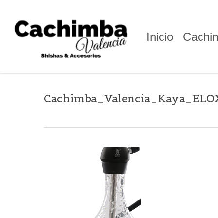
Skip
to
main
Inicio
Cachi
content
Cachimba_Valencia_Kaya_EL