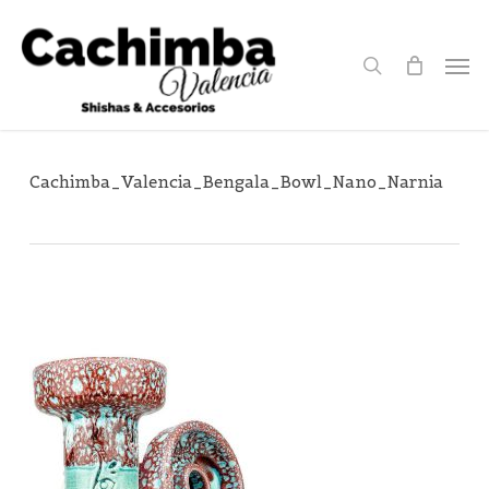
Skip
to
search
Men
main
content
Cachimba_Valencia_Bengala_Bowl_Nano_Narnia