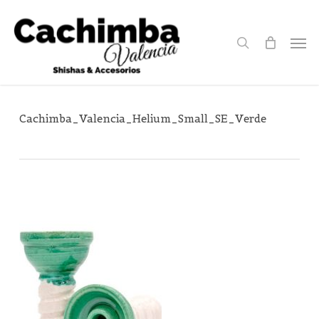
Skip
to
search
Men
main
content
Cachimba_Valencia_Helium_Small_SE_Verde