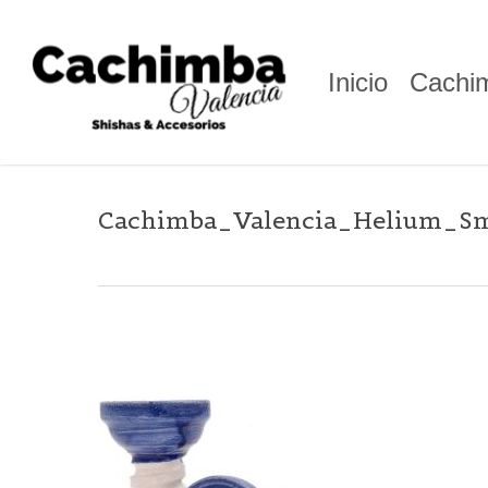
Skip
to
main
Inicio
Cachi
content
Cachimba_Valencia_Helium_Sm