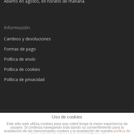
Abierto en agosto, en horario de mañana.
Información
Cambios y devoluciones
Formas de pago
Política de envío
Política de cookies
Política de privacidad
Uso de cookies
© 2025 Cachimba Valencia.
Este sitio web utiliza cookies para que usted tenga la mejor experiencia de
usuario. Si continúa navegando está dando su consentimiento para la
aceptación de las mencionadas cookies y la aceptación de nuestra
política de